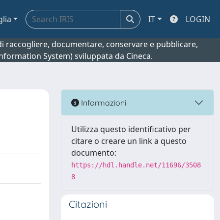
glia
IT
LOGIN
o di raccogliere, documentare, conservare e pubblicare,
 Information System) sviluppata da Cineca.
Informazioni
Utilizza questo identificativo per
citare o creare un link a questo
documento:
https://hdl.handle.net/11696/3508
8
Citazioni