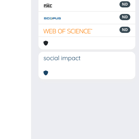
ND
ND
ND
social impact