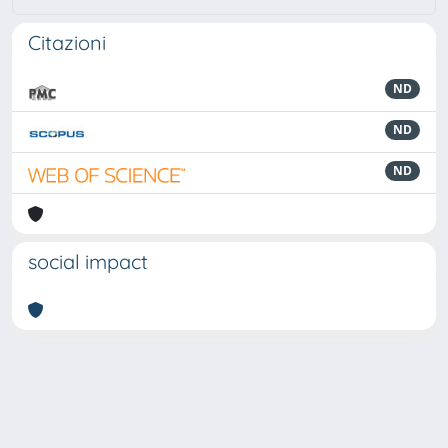
Citazioni
ND
ND
ND
social impact