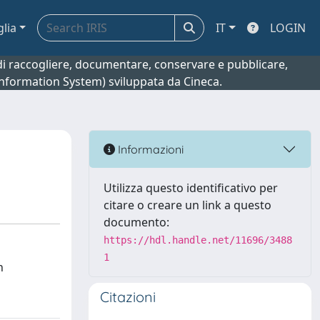
glia
IT
LOGIN
o di raccogliere, documentare, conservare e pubblicare,
 Information System) sviluppata da Cineca.
Informazioni
Utilizza questo identificativo per
citare o creare un link a questo
documento:
https://hdl.handle.net/11696/3488
1
n
Citazioni