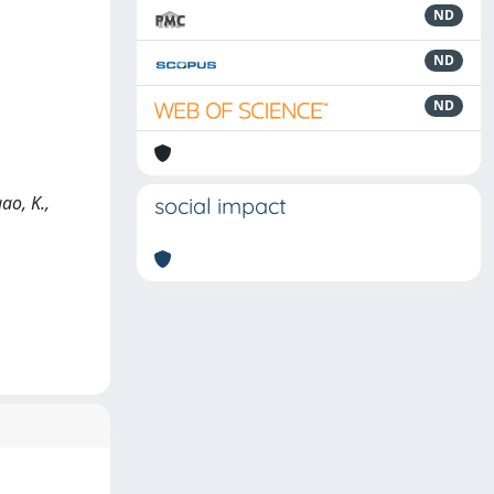
ND
ND
ND
gao, K.,
social impact