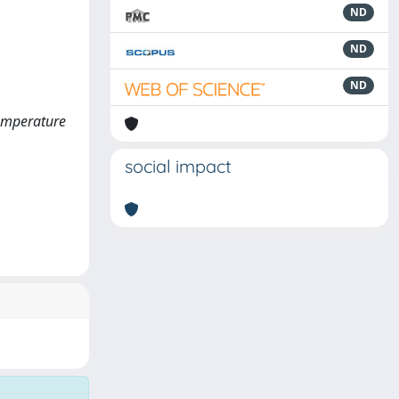
ND
ND
ND
Temperature
social impact