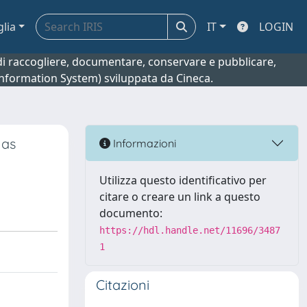
glia
IT
LOGIN
o di raccogliere, documentare, conservare e pubblicare,
 Information System) sviluppata da Cineca.
 as
Informazioni
Utilizza questo identificativo per
citare o creare un link a questo
documento:
https://hdl.handle.net/11696/3487
1
Citazioni