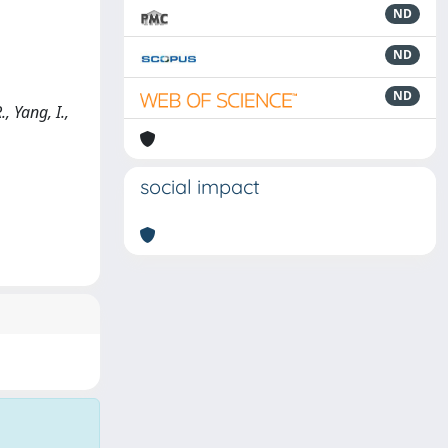
ND
ND
ND
, Yang, I.,
social impact