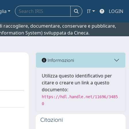
glia
IT
LOGIN
o di raccogliere, documentare, conservare e pubblicare,
 Information System) sviluppata da Cineca.
Informazioni
Utilizza questo identificativo per
citare o creare un link a questo
documento:
https://hdl.handle.net/11696/3485
0
Citazioni