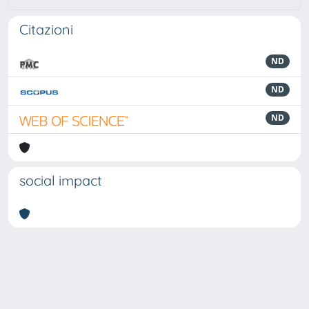
Citazioni
ND
ND
ND
social impact