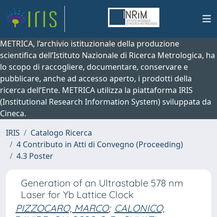
METRICA, l’archivio istituzionale della produzione
scientifica dell’Istituto Nazionale di Ricerca Metrologica, ha
lo scopo di raccogliere, documentare, conservare e
pubblicare, anche ad accesso aperto, i prodotti della
ricerca dell’Ente. METRICA utilizza la piattaforma IRIS
(Institutional Research Information System) sviluppata da
Cineca.
IRIS
Catalogo Ricerca
4 Contributo in Atti di Convegno (Proceeding)
4.3 Poster
Generation of an Ultrastable 578 nm
Laser for Yb Lattice Clock
PIZZOCARO, MARCO
;
CALONICO,