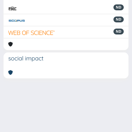
ND
ND
ND
social impact