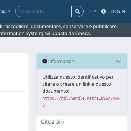
glia
IT
LOGIN
o di raccogliere, documentare, conservare e pubblicare,
 Information System) sviluppata da Cineca.
Informazioni
Utilizza questo identificativo per
citare o creare un link a questo
documento:
https://hdl.handle.net/11696/3430
2
Citazioni