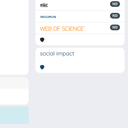
ND
ND
ND
social impact