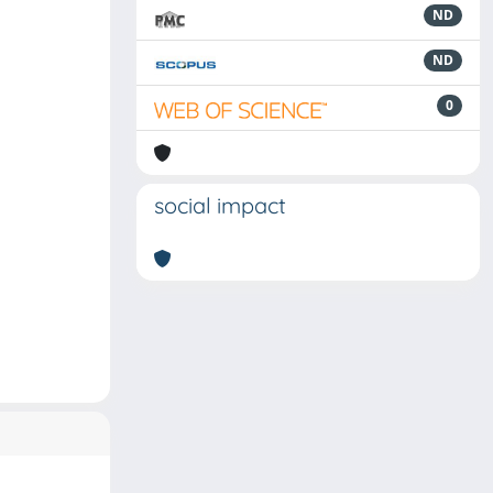
ND
ND
0
social impact