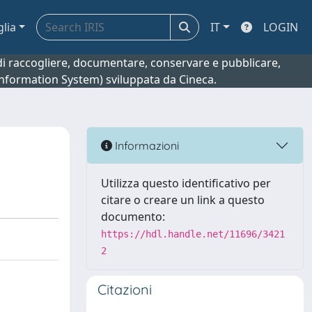
glia
IT
LOGIN
o di raccogliere, documentare, conservare e pubblicare,
 Information System) sviluppata da Cineca.
Informazioni
Utilizza questo identificativo per
citare o creare un link a questo
documento:
https://hdl.handle.net/11696/3421
2
Citazioni