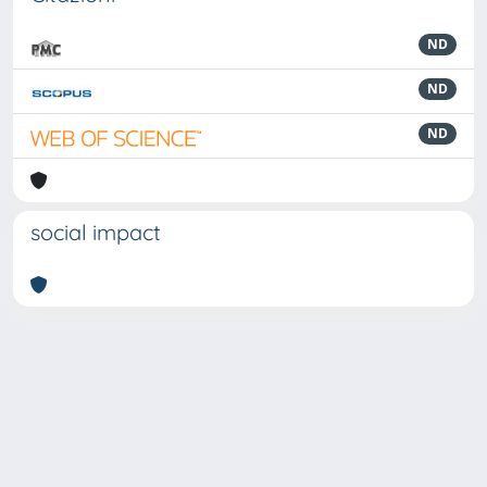
ND
ND
ND
social impact