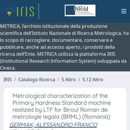
METRICA, l’archivio istituzionale della produzione
scientifica dell’Istituto Nazionale di Ricerca Metrologica, ha
lo scopo di raccogliere, documentare, conservare e
pubblicare, anche ad accesso aperto, i prodotti della
ricerca dell’Ente. METRICA utilizza la piattaforma IRIS
(Institutional Research Information System) sviluppata da
Cineca.
IRIS
Catalogo Ricerca
5 Altro
5.12 Altro
Metrological characterization of the
Primary Hardness Standard machine
realized by LTF for Biroul Roman de
metrologie legala (BRML) (Romania)
GERMAK, ALESSANDRO FRANCO