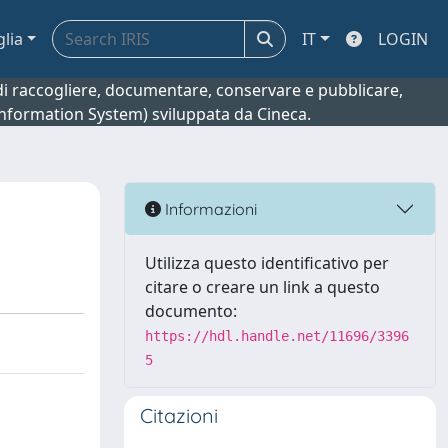
glia
IT
LOGIN
o di raccogliere, documentare, conservare e pubblicare,
 Information System) sviluppata da Cineca.
Informazioni
Utilizza questo identificativo per
citare o creare un link a questo
documento:
https://hdl.handle.net/11696/3396
5
Citazioni