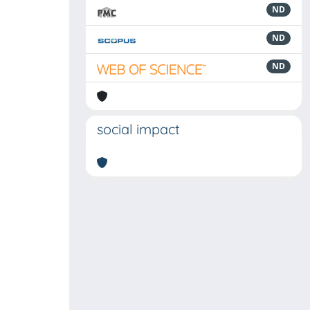
ND
ND
ND
social impact