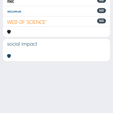
ND
ND
ND
social impact