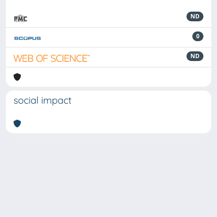
ND
0
ND
social impact