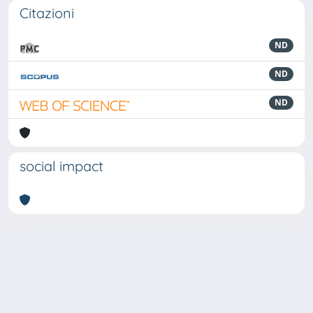
Citazioni
ND
ND
ND
social impact