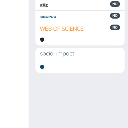
ND
ND
ND
social impact