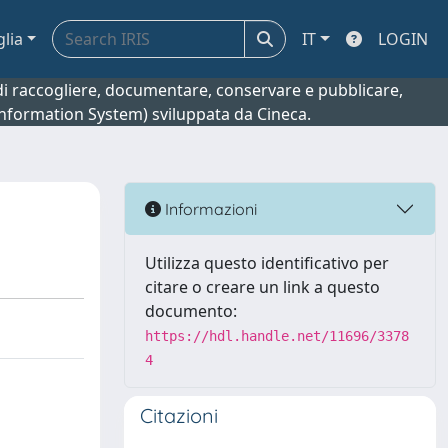
glia
IT
LOGIN
o di raccogliere, documentare, conservare e pubblicare,
 Information System) sviluppata da Cineca.
Informazioni
Utilizza questo identificativo per
citare o creare un link a questo
documento:
https://hdl.handle.net/11696/3378
4
Citazioni