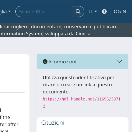
glia
IT
LOGIN
o di raccogliere, documentare, conservare e pubblicare,
 Information System) sviluppata da Cineca.
Informazioni
Utilizza questo identificativo per
citare o creare un link a questo
documento:
https://hdl.handle.net/11696/3371
2
d
f the
Citazioni
ter after
ical