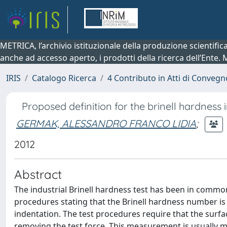
METRICA, l’archivio istituzionale della produzione scientifi
anche ad accesso aperto, i prodotti della ricerca dell’Ente.
IRIS
Catalogo Ricerca
4 Contributo in Atti di Conveg
Proposed definition for the brinell hardness
GERMAK, ALESSANDRO FRANCO LIDIA
;
2012
Abstract
The industrial Brinell hardness test has been in common
procedures stating that the Brinell hardness number is 
indentation. The test procedures require that the surf
removing the test force. This measurement is usually m