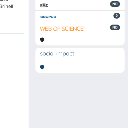
ND
Brinell
0
ND
social impact