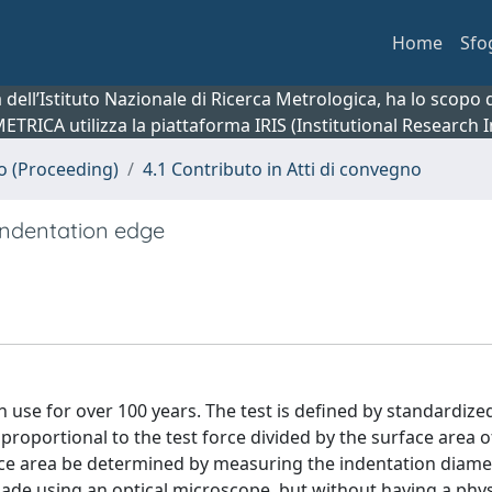
Home
Sfo
ca dell’Istituto Nazionale di Ricerca Metrologica, ha lo scop
 METRICA utilizza la piattaforma IRIS (Institutional Research
no (Proceeding)
4.1 Contributo in Atti di convegno
 indentation edge
 use for over 100 years. The test is defined by standardize
proportional to the test force divided by the surface area o
ace area be determined by measuring the indentation diame
ade using an optical microscope, but without having a phys