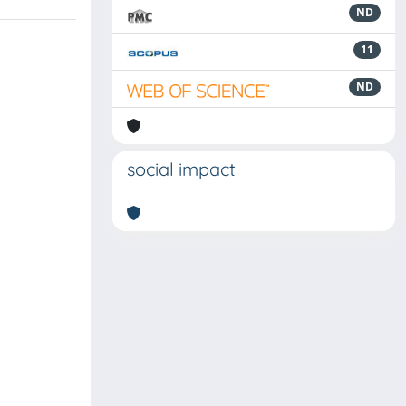
ND
11
ND
social impact