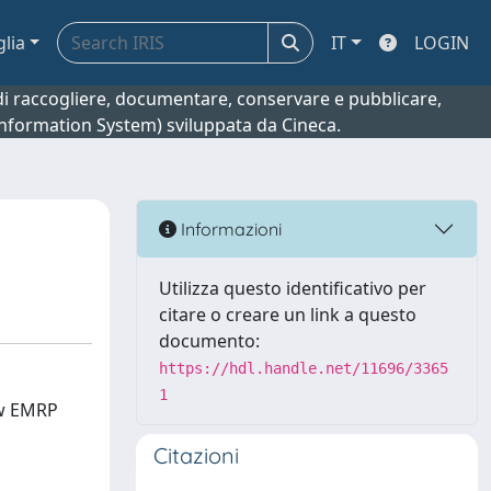
glia
IT
LOGIN
o di raccogliere, documentare, conservare e pubblicare,
 Information System) sviluppata da Cineca.
Informazioni
Utilizza questo identificativo per
citare o creare un link a questo
documento:
https://hdl.handle.net/11696/3365
1
ew EMRP
Citazioni