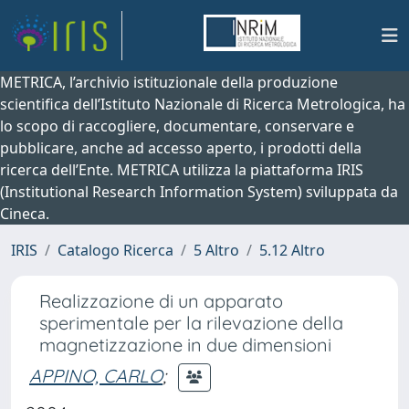
METRICA, l’archivio istituzionale della produzione
scientifica dell’Istituto Nazionale di Ricerca Metrologica, ha
lo scopo di raccogliere, documentare, conservare e
pubblicare, anche ad accesso aperto, i prodotti della
ricerca dell’Ente. METRICA utilizza la piattaforma IRIS
(Institutional Research Information System) sviluppata da
Cineca.
IRIS
Catalogo Ricerca
5 Altro
5.12 Altro
Realizzazione di un apparato
sperimentale per la rilevazione della
magnetizzazione in due dimensioni
APPINO, CARLO
;