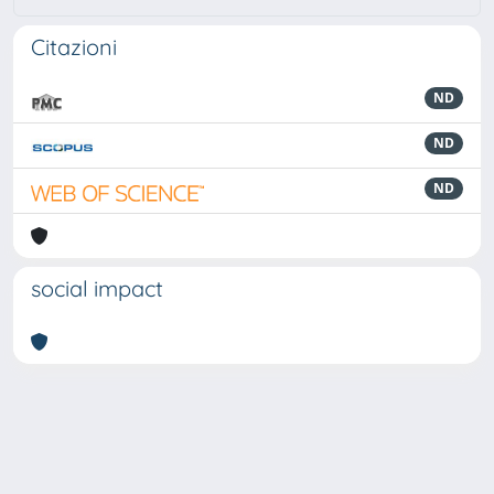
Citazioni
ND
ND
ND
social impact