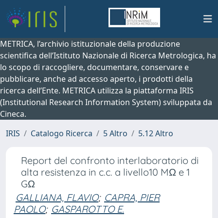
METRICA, l’archivio istituzionale della produzione
scientifica dell’Istituto Nazionale di Ricerca Metrologica, ha
lo scopo di raccogliere, documentare, conservare e
pubblicare, anche ad accesso aperto, i prodotti della
ricerca dell’Ente. METRICA utilizza la piattaforma IRIS
(Institutional Research Information System) sviluppata da
Cineca.
IRIS
Catalogo Ricerca
5 Altro
5.12 Altro
Report del confronto interlaboratorio di
alta resistenza in c.c. a livello10 MΩ e 1
GΩ
GALLIANA, FLAVIO
;
CAPRA, PIER
PAOLO
;
GASPAROTTO E.