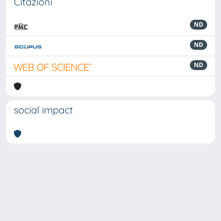
Citazioni
ND
ND
ND
social impact