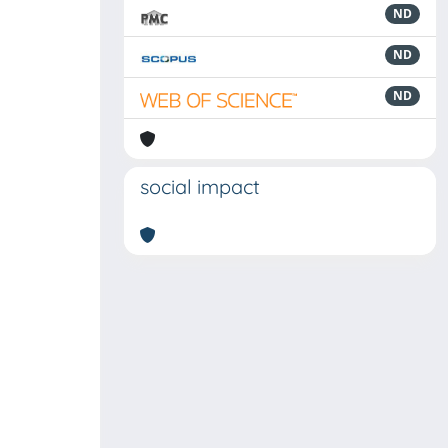
ND
ND
ND
social impact