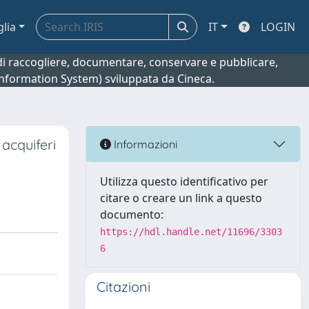
glia
IT
LOGIN
o di raccogliere, documentare, conservare e pubblicare,
 Information System) sviluppata da Cineca.
 acquiferi
Informazioni
Utilizza questo identificativo per
citare o creare un link a questo
documento:
https://hdl.handle.net/11696/3303
6
Citazioni