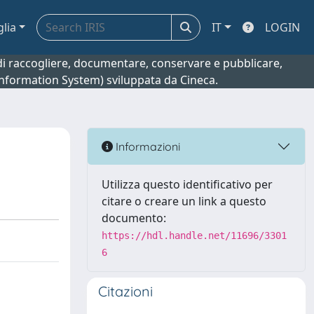
glia
IT
LOGIN
o di raccogliere, documentare, conservare e pubblicare,
 Information System) sviluppata da Cineca.
Informazioni
Utilizza questo identificativo per
citare o creare un link a questo
documento:
https://hdl.handle.net/11696/3301
6
Citazioni