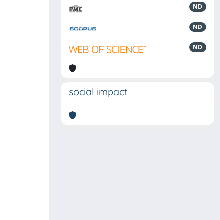
ND
ND
ND
social impact