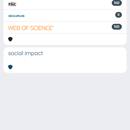
ND
0
ND
social impact