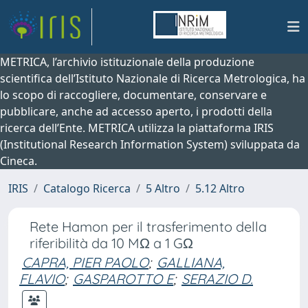
METRICA, l’archivio istituzionale della produzione
scientifica dell’Istituto Nazionale di Ricerca Metrologica, ha
lo scopo di raccogliere, documentare, conservare e
pubblicare, anche ad accesso aperto, i prodotti della
ricerca dell’Ente. METRICA utilizza la piattaforma IRIS
(Institutional Research Information System) sviluppata da
Cineca.
IRIS
Catalogo Ricerca
5 Altro
5.12 Altro
Rete Hamon per il trasferimento della
riferibilità da 10 MΩ a 1 GΩ
CAPRA, PIER PAOLO
;
GALLIANA,
FLAVIO
;
GASPAROTTO E
;
SERAZIO D.