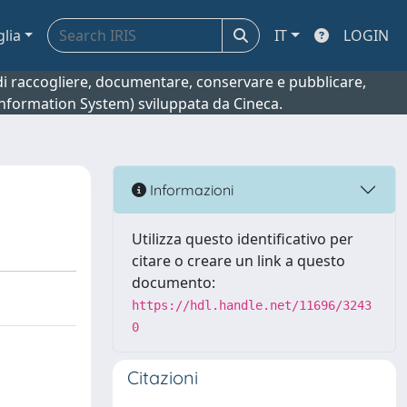
glia
IT
LOGIN
o di raccogliere, documentare, conservare e pubblicare,
 Information System) sviluppata da Cineca.
Informazioni
Utilizza questo identificativo per
citare o creare un link a questo
documento:
https://hdl.handle.net/11696/3243
0
Citazioni