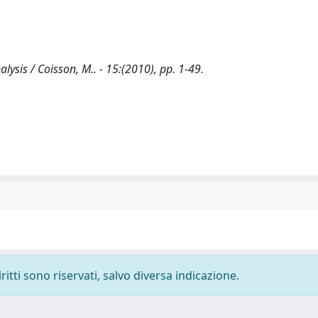
ysis / Coisson, M.. - 15:(2010), pp. 1-49.
ritti sono riservati, salvo diversa indicazione.