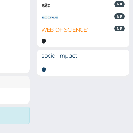
ND
ND
ND
social impact