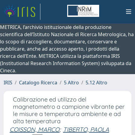
METRICA, l’archivio istituzionale della produzione
scientifica dell’Istituto Nazionale di Ricerca Metrologica, ha
lo scopo di raccogliere, documentare, conservare e
pubblicare, anche ad accesso aperto, i prodotti della
ricerca dell’Ente. METRICA utilizza la piattaforma IRIS
(Institutional Research Information System) sviluppata da
Cineca.
IRIS
Catalogo Ricerca
5 Altro
5.12 Altro
Calibrazione ed utilizzo del
magnetometro a campione vibrante per
le misure a temperatura ambiente e ad
alta temperatura
COISSON, MARCO
;
TIBERTO, PAOLA