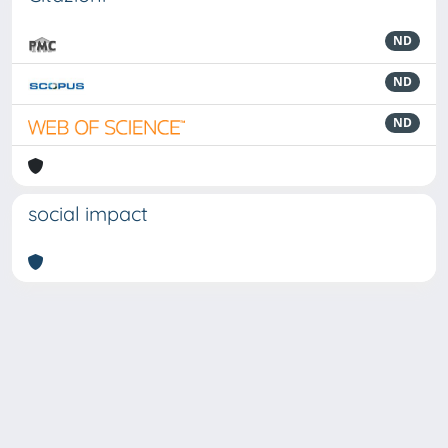
ND
ND
ND
social impact