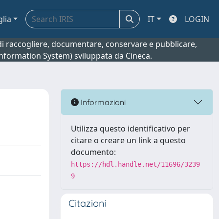
glia
IT
LOGIN
o di raccogliere, documentare, conservare e pubblicare,
 Information System) sviluppata da Cineca.
Informazioni
Utilizza questo identificativo per
citare o creare un link a questo
documento:
https://hdl.handle.net/11696/3239
9
Citazioni