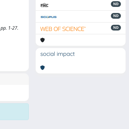
ND
ND
 pp. 1-27.
ND
social impact