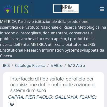
METRICA, l’archivio istituzionale della produzione
scientifica dell’Istituto Nazionale di Ricerca Metrologica, ha
lo scopo di raccogliere, documentare, conservare e
pubblicare, anche ad accesso aperto, i prodotti della
ricerca dell’Ente. METRICA utilizza la piattaforma IRIS
(Institutional Research Information System) sviluppata da
Cineca.
IRIS
Catalogo Ricerca
5 Altro
5.12 Altro
Interfaccia di tipo seriale-parallela per
acquisizione dati e automatizzazione di
sistemi di misura
CAPRA, PIER PAOLO
;
GALLIANA, FLAVIO
;