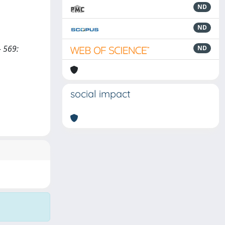
ND
ND
- 569:
ND
social impact