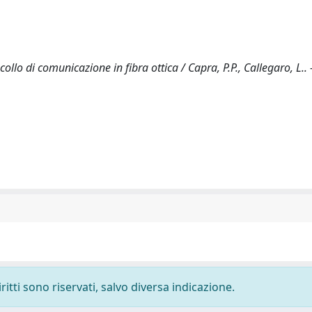
lo di comunicazione in fibra ottica / Capra, P.P., Callegaro, L.. 
ritti sono riservati, salvo diversa indicazione.