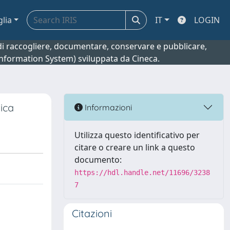
glia
IT
LOGIN
o di raccogliere, documentare, conservare e pubblicare,
 Information System) sviluppata da Cineca.
ica
Informazioni
Utilizza questo identificativo per
citare o creare un link a questo
documento:
https://hdl.handle.net/11696/3238
7
Citazioni