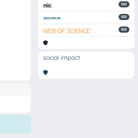
ND
ND
ND
social impact