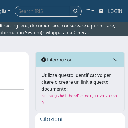
glia
IT
LOGIN
o di raccogliere, documentare, conservare e pubblicare,
 Information System) sviluppata da Cineca.
Informazioni
Utilizza questo identificativo per
citare o creare un link a questo
documento:
https://hdl.handle.net/11696/3238
0
Citazioni