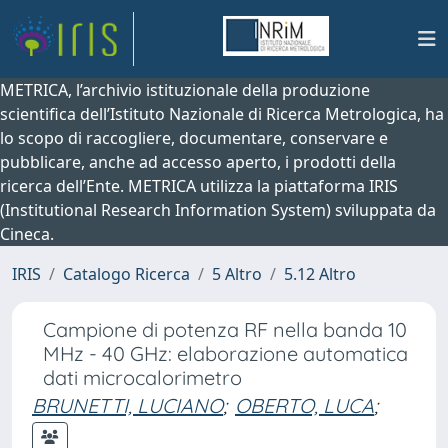
METRICA, l’archivio istituzionale della produzione
scientifica dell’Istituto Nazionale di Ricerca Metrologica, ha
lo scopo di raccogliere, documentare, conservare e
pubblicare, anche ad accesso aperto, i prodotti della
ricerca dell’Ente. METRICA utilizza la piattaforma IRIS
(Institutional Research Information System) sviluppata da
Cineca.
IRIS
Catalogo Ricerca
5 Altro
5.12 Altro
Campione di potenza RF nella banda 10
MHz - 40 GHz: elaborazione automatica
dati microcalorimetro
BRUNETTI, LUCIANO
;
OBERTO, LUCA
;