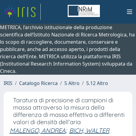
METRICA, l’archivio istituzionale della produzione
scientifica dell’Istituto Nazionale di Ricerca Metrologica, ha
lo scopo di raccogliere, documentare, conservare e
pubblicare, anche ad accesso aperto, i prodotti della
ricerca dell’Ente. METRICA utilizza la piattaforma IRIS
(Institutional Research Information System) sviluppata da
Cineca.
IRIS
Catalogo Ricerca
5 Altro
5.12 Altro
Taratura di precisione di campioni di
massa attraverso la misura della
differenza di massa effettiva a differenti
valori di densità dell’aria
MALENGO, ANDREA
;
BICH, WALTER