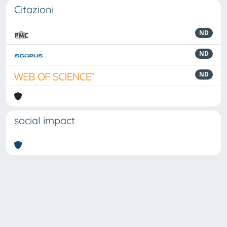
Citazioni
ND
ND
ND
social impact