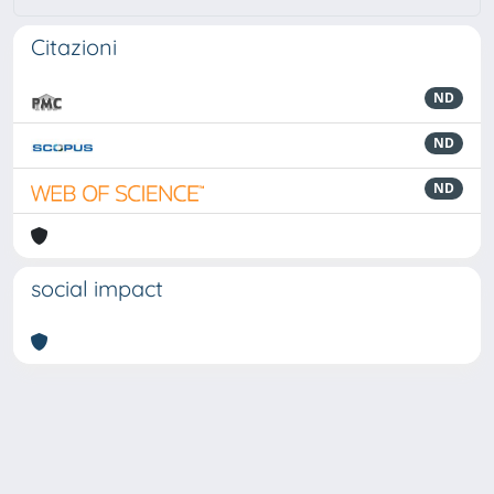
Citazioni
ND
ND
ND
social impact