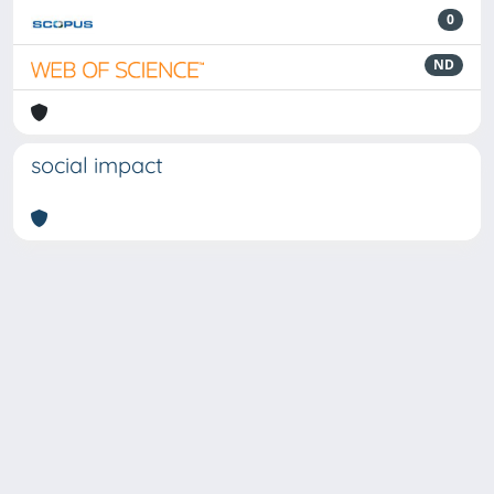
0
ND
social impact
Powered by
IRIS
-
about IRIS
-