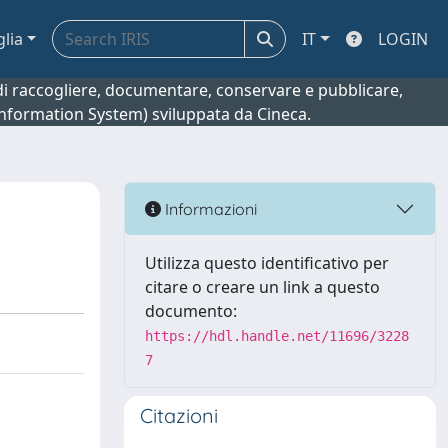
glia
IT
LOGIN
o di raccogliere, documentare, conservare e pubblicare,
 Information System) sviluppata da Cineca.
Informazioni
Utilizza questo identificativo per
citare o creare un link a questo
documento:
https://hdl.handle.net/11696/3228
7
Citazioni