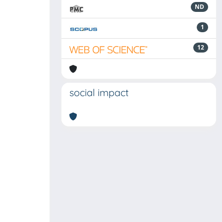
ND
1
12
social impact