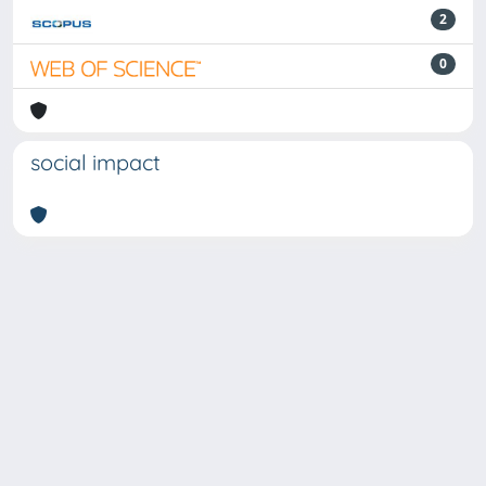
2
0
social impact
Powered by
IRIS
-
about IRIS
-