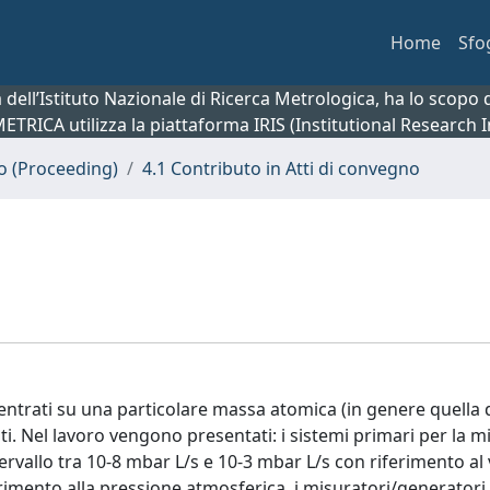
Home
Sfo
ca dell’Istituto Nazionale di Ricerca Metrologica, ha lo scop
 METRICA utilizza la piattaforma IRIS (Institutional Research
no (Proceeding)
4.1 Contributo in Atti di convegno
centrati su una particolare massa atomica (in genere quella de
ti. Nel lavoro vengono presentati: i sistemi primari per la m
tervallo tra 10-8 mbar L/s e 10-3 mbar L/s con riferimento al
ferimento alla pressione atmosferica, i misuratori/generator