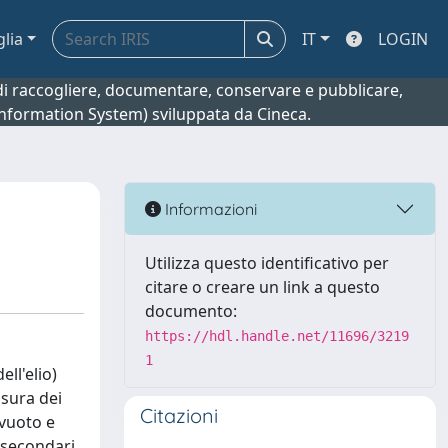
glia
IT
LOGIN
o di raccogliere, documentare, conservare e pubblicare,
 Information System) sviluppata da Cineca.
Informazioni
Utilizza questo identificativo per
citare o creare un link a questo
documento:
https://hdl.handle.net/11696/3219
1
ll'elio)
isura dei
Citazioni
 vuoto e
i secondari