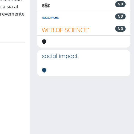
ND
ca sia al
 brevemente
ND
ND
social impact