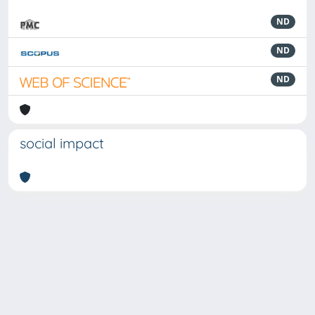
ND
ND
ND
social impact