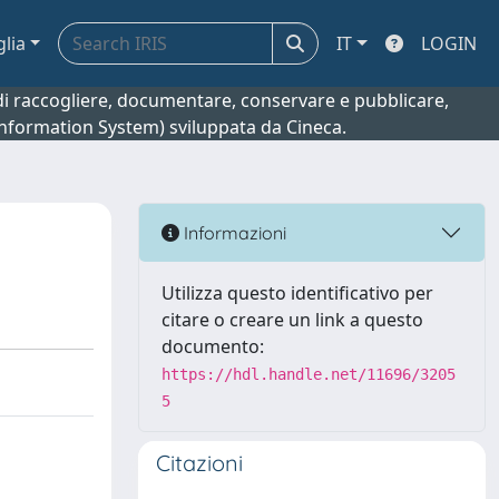
glia
IT
LOGIN
o di raccogliere, documentare, conservare e pubblicare,
 Information System) sviluppata da Cineca.
Informazioni
Utilizza questo identificativo per
citare o creare un link a questo
documento:
https://hdl.handle.net/11696/3205
5
Citazioni