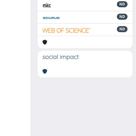
ND
ND
ND
social impact