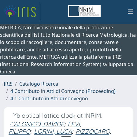
METRICA, l’archivio istituzionale della produzione
scientifica dell’Istituto Nazionale di Ricerca Metrologica, ha
lo scopo di raccogliere, documentare, conservare e
pubblicare, anche ad accesso aperto, i prodotti della
ricerca dell’Ente. METRICA utilizza la piattaforma IRIS
(Institutional Research Information System) sviluppata da
Cineca.
IRIS
Catalogo Ricerca
4 Contributo in Atti di Convegno (Proceeding)
4.1 Contributo in Atti di convegno
Yb optical lattice clock at INRIM.
CALONICO, DAVIDE
;
LEVI,
FILIPPO
;
LORINI, LUCA
;
PIZZOCARO,