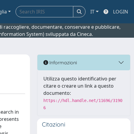
glia
IT
LOGIN
o di raccogliere, documentare, conservare e pubblicare,
 Information System) sviluppata da Cineca.
Informazioni
Utilizza questo identificativo per
citare o creare un link a questo
documento:
https://hdl.handle.net/11696/3190
6
search in
 presents
Citazioni
e
ysis