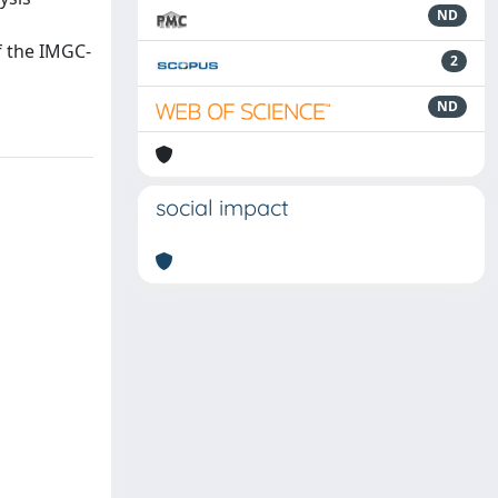
ND
d
of the IMGC-
2
ND
social impact