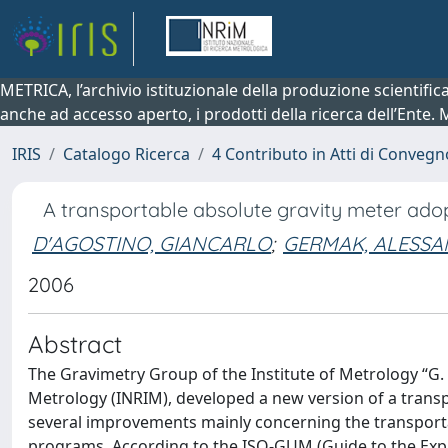
METRICA, l’archivio istituzionale della produzione scientifi
anche ad accesso aperto, i prodotti della ricerca dell’Ente.
IRIS
Catalogo Ricerca
4 Contributo in Atti di Conveg
A transportable absolute gravity meter adop
D'AGOSTINO, GIANCARLO
;
GERMAK, ALESSA
2006
Abstract
The Gravimetry Group of the Institute of Metrology “G.
Metrology (INRIM), developed a new version of a trans
several improvements mainly concerning the transport
programs. According to the ISO-GUM (Guide to the Expr