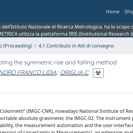
Home
Sfo
ca dell’Istituto Nazionale di Ricerca Metrologica, ha lo scop
 METRICA utilizza la piattaforma IRIS (Institutional Research
no (Proceeding)
4.1 Contributo in Atti di convegno
ting the symmetric rise and falling method
NDRO FRANCO LIDIA
;
ORIGLIA C
;
 Colonnetti” (IMGC-CNR), nowadays National Institute of Re
portable absolute gravimeter, the IMGC-02. The instrument
ability, the measurement automation and the user-interfac
ession of Uncertainty in Measurements), an extensive anal