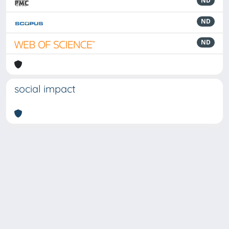
ND
ND
ND
social impact