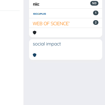
ND
1
2
social impact