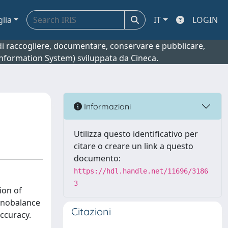
glia
IT
LOGIN
o di raccogliere, documentare, conservare e pubblicare,
 Information System) sviluppata da Cineca.
Informazioni
Utilizza questo identificativo per
citare o creare un link a questo
documento:
https://hdl.handle.net/11696/3186
3
ion of
anobalance
Citazioni
ccuracy.