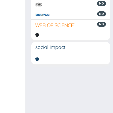
ND
ND
ND
social impact