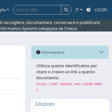
glia
IT
LOGIN
o di raccogliere, documentare, conservare e pubblicare,
 Information System) sviluppata da Cineca.
Informazioni
Utilizza questo identificativo per
citare o creare un link a questo
documento:
https://hdl.handle.net/11696/3093
1
Citazioni