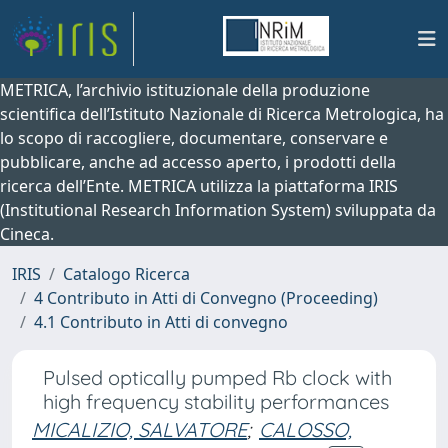
METRICA, l’archivio istituzionale della produzione
scientifica dell’Istituto Nazionale di Ricerca Metrologica, ha
lo scopo di raccogliere, documentare, conservare e
pubblicare, anche ad accesso aperto, i prodotti della
ricerca dell’Ente. METRICA utilizza la piattaforma IRIS
(Institutional Research Information System) sviluppata da
Cineca.
IRIS
Catalogo Ricerca
4 Contributo in Atti di Convegno (Proceeding)
4.1 Contributo in Atti di convegno
Pulsed optically pumped Rb clock with
high frequency stability performances
MICALIZIO, SALVATORE
;
CALOSSO,