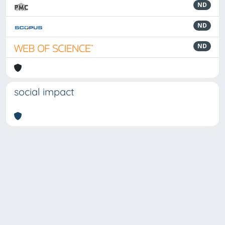
ND
ND
ND
social impact