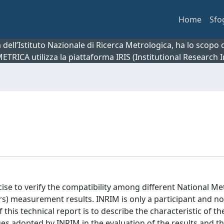
Home
Sfo
ca dell’Istituto Nazionale di Ricerca Metrologica, ha lo scop
 METRICA utilizza la piattaforma IRIS (Institutional Research
ise to verify the compatibility among different National Me
s) measurement results. INRIM is only a participant and not
this technical report is to describe the characteristic of th
s adopted by INRIM in the evaluation of the results and th