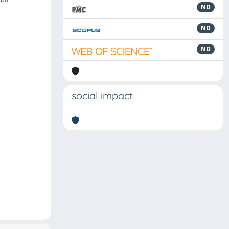
ND
ND
ND
social impact