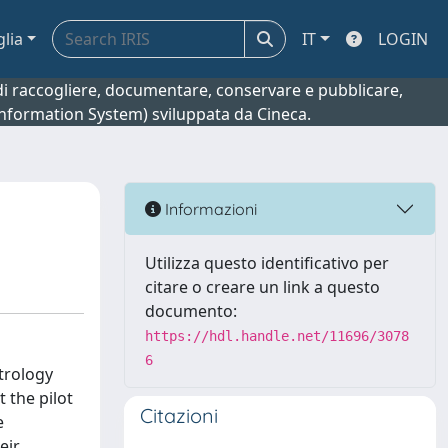
glia
IT
LOGIN
o di raccogliere, documentare, conservare e pubblicare,
 Information System) sviluppata da Cineca.
Informazioni
Utilizza questo identificativo per
citare o creare un link a questo
documento:
https://hdl.handle.net/11696/3078
6
trology
 the pilot
Citazioni
e
eir