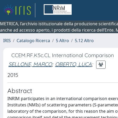
METRICA, l’archivio istituzionale della produzione scientifi
anche ad accesso aperto, i prodotti della ricerca dell’Ente.
IRIS
Catalogo Ricerca
5 Altro
5.12 Altro
CCEM.RF.K5c.CL International Comparison
SELLONE, MARCO
;
OBERTO, LUCA
;
2015
Abstract
INRIM participates in an international comparison exerc
Institutes (NMIs) of scattering parameters (S-parameter
laboratory of the comparison, for this reason the aim of 
comparison itself and detail the measurement technique